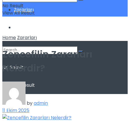
No Result
Zararları
View All Result
Sağlık
Home
Zararları
Zencefilin Zararları
Nelerdir?
No Result
View All Result
by
admin
11 Ekim 2025