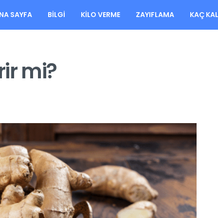
NA SAYFA
BILGI
KILO VERME
ZAYIFLAMA
KAÇ KA
rir mi?