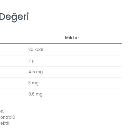
 Değeri
Miktar
80 kcal
2 g
415 mg
5 mg
0.6 mg
en,
kontrolü
ektir.