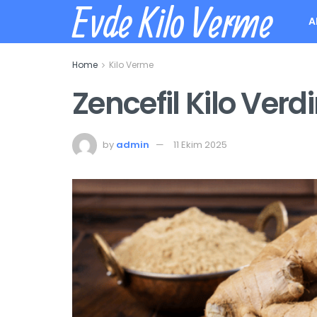
Evde Kilo Verme
A
Home
Kilo Verme
Zencefil Kilo Verdi
by
admin
11 Ekim 2025