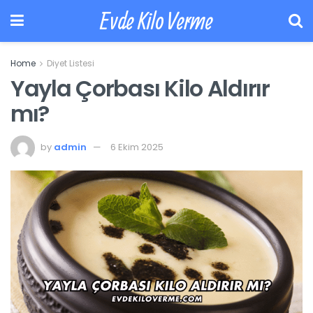
Evde Kilo Verme
Home
Diyet Listesi
Yayla Çorbası Kilo Aldırır
mı?
by
admin
6 Ekim 2025