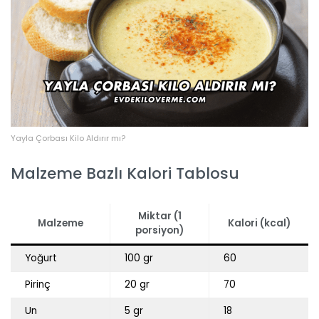
Yayla Çorbası Kilo Aldırır mı?
Malzeme Bazlı Kalori Tablosu
Miktar (1
Malzeme
Kalori (kcal)
porsiyon)
Yoğurt
100 gr
60
Pirinç
20 gr
70
Un
5 gr
18