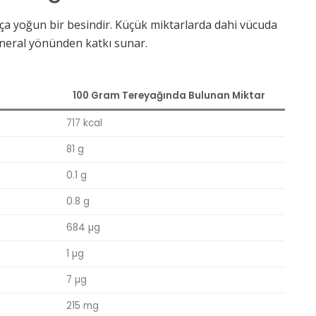
ça yoğun bir besindir. Küçük miktarlarda dahi vücuda
ineral yönünden katkı sunar.
100 Gram Tereyağında Bulunan Miktar
717 kcal
81 g
0.1 g
0.8 g
684 µg
1 µg
7 µg
215 mg