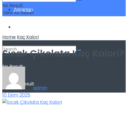
No Result
Zararları
View All Result
Sağlık
Home
Kaç Kalori
Sıcak Çikolata Kaç Kalori?
No Result
View All Result
by
admin
10 Ekim 2025