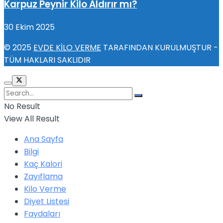
Karpuz Peynir Kilo Aldırır mı?
30 Ekim 2025
© 2025
EVDE KİLO VERME
TARAFINDAN KURULMUŞTUR -
TÜM HAKLARI SAKLIDIR
No Result
View All Result
Ana Sayfa
Bilgi
Kaç Kalori
Zayıflama
Kilo Verme
Diyet Listesi
Faydaları