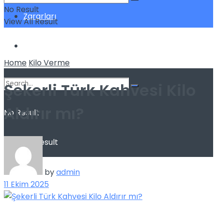
No Result
Zararları
View All Result
Sağlık
Home
Kilo Verme
Şekerli Türk Kahvesi Kilo
Aldırır mı?
No Result
View All Result
by
admin
11 Ekim 2025