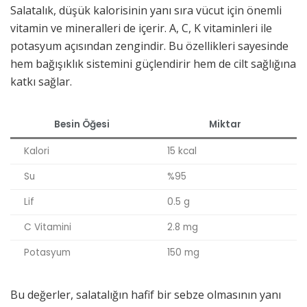
Salatalık, düşük kalorisinin yanı sıra vücut için önemli
vitamin ve mineralleri de içerir. A, C, K vitaminleri ile
potasyum açısından zengindir. Bu özellikleri sayesinde
hem bağışıklık sistemini güçlendirir hem de cilt sağlığına
katkı sağlar.
Besin Öğesi
Miktar
Kalori
15 kcal
Su
%95
Lif
0.5 g
C Vitamini
2.8 mg
Potasyum
150 mg
Bu değerler, salatalığın hafif bir sebze olmasının yanı