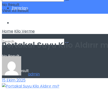
No Result
Zararları
View All Result
Sağlık
Home
Kilo Verme
Portakal Suyu Kilo Aldırır m
No Result
View All Result
by
admin
15 Ekim 2025