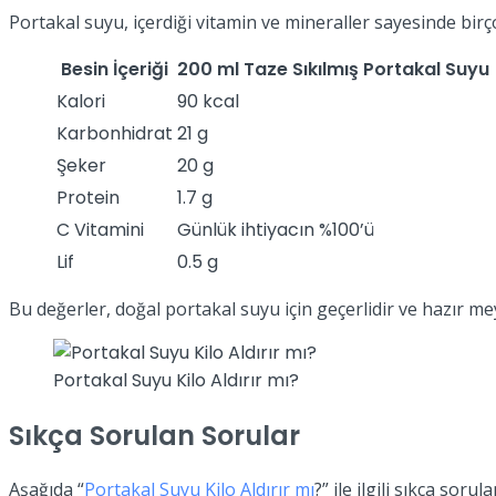
Portakal suyu, içerdiği vitamin ve mineraller sayesinde birç
Besin İçeriği
200 ml Taze Sıkılmış Portakal Suyu
Kalori
90 kcal
Karbonhidrat
21 g
Şeker
20 g
Protein
1.7 g
C Vitamini
Günlük ihtiyacın %100’ü
Lif
0.5 g
Bu değerler, doğal portakal suyu için geçerlidir ve hazır me
Portakal Suyu Kilo Aldırır mı?
Sıkça Sorulan Sorular
Aşağıda “
Portakal Suyu Kilo Aldırır mı
?” ile ilgili sıkça soru