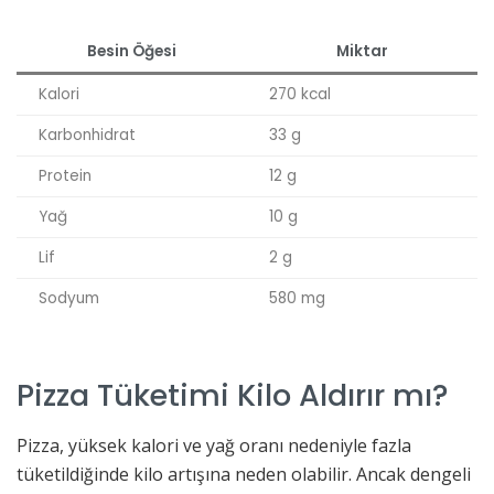
Besin Öğesi
Miktar
Kalori
270 kcal
Karbonhidrat
33 g
Protein
12 g
Yağ
10 g
Lif
2 g
Sodyum
580 mg
Pizza Tüketimi Kilo Aldırır mı?
Pizza, yüksek kalori ve yağ oranı nedeniyle fazla
tüketildiğinde kilo artışına neden olabilir. Ancak dengeli