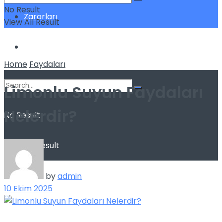
No Result
Zararları
View All Result
Sağlık
Home
Faydaları
Limonlu Suyun Faydaları
Nelerdir?
No Result
View All Result
by
admin
10 Ekim 2025