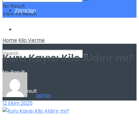
No Result
Zararları
View All Result
Sağlık
Home
Kilo Verme
Kuru Kayısı Kilo Aldırır mı?
No Result
View All Result
by
admin
12 Ekim 2025