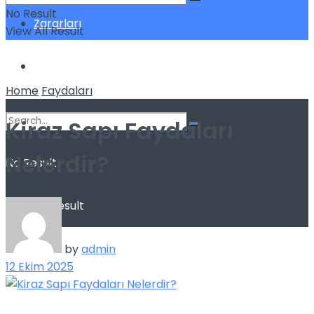
No Result
Zararları
View All Result
Sağlık
Home
Faydaları
Kiraz Sapı Faydaları
Nelerdir?
No Result
View All Result
by
admin
12 Ekim 2025