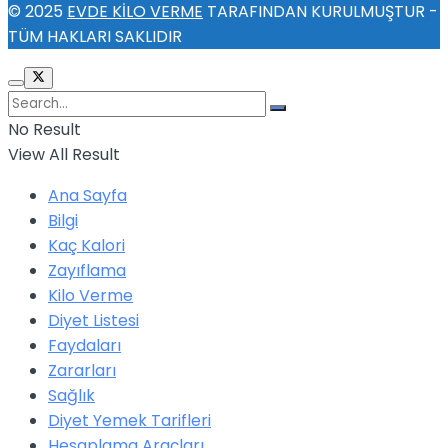
© 2025
EVDE KİLO VERME
TARAFINDAN KURULMUŞTUR -
TÜM HAKLARI SAKLIDIR
No Result
View All Result
Ana Sayfa
Bilgi
Kaç Kalori
Zayıflama
Kilo Verme
Diyet Listesi
Faydaları
Zararları
Sağlık
Diyet Yemek Tarifleri
Hesaplama Araçları