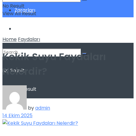
No Result
Zararları
View All Result
Sağlık
Home
Faydaları
Kekik Suyu Faydaları
Nelerdir?
No Result
View All Result
by
admin
14 Ekim 2025