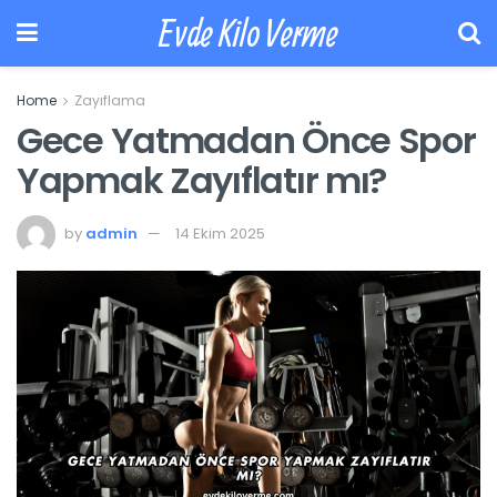
Evde Kilo Verme
Home
Zayıflama
Gece Yatmadan Önce Spor
Yapmak Zayıflatır mı?
by
admin
14 Ekim 2025