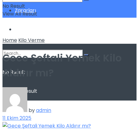
No Result
Zararları
View All Result
Sağlık
Home
Kilo Verme
Gece Şeftali Yemek Kilo
Aldırır mı?
No Result
View All Result
by
admin
11 Ekim 2025