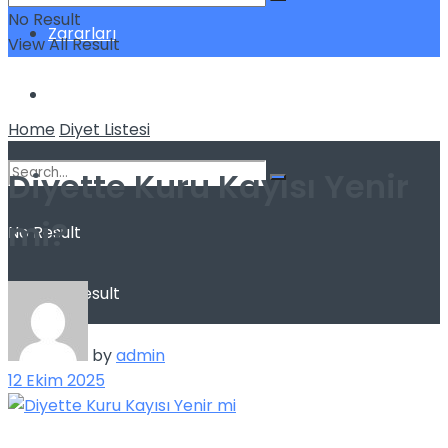
No Result
Zararları
View All Result
Sağlık
Home
Diyet Listesi
Diyette Kuru Kayısı Yenir
mi?
No Result
View All Result
by
admin
12 Ekim 2025