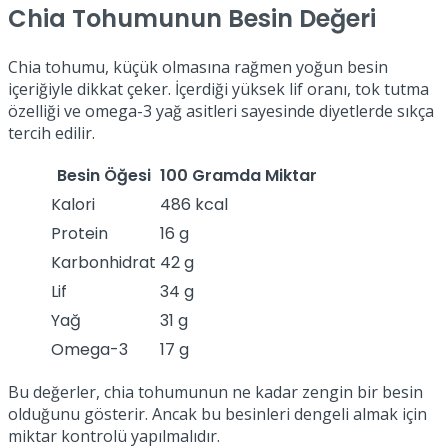
Chia Tohumunun Besin Değeri
Chia tohumu, küçük olmasına rağmen yoğun besin
içeriğiyle dikkat çeker. İçerdiği yüksek lif oranı, tok tutma
özelliği ve omega-3 yağ asitleri sayesinde diyetlerde sıkça
tercih edilir.
Besin Öğesi
100 Gramda Miktar
Kalori
486 kcal
Protein
16 g
Karbonhidrat
42 g
Lif
34 g
Yağ
31 g
Omega-3
17 g
Bu değerler, chia tohumunun ne kadar zengin bir besin
olduğunu gösterir. Ancak bu besinleri dengeli almak için
miktar kontrolü yapılmalıdır.