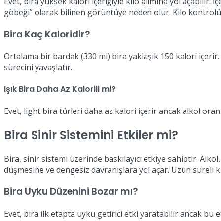
Evet, bira yüksek kalori içeriğiyle kilo alımına yol açabilir
göbeği” olarak bilinen görüntüye neden olur. Kilo kontrolü
Bira Kaç Kaloridir?
Ortalama bir bardak (330 ml) bira yaklaşık 150 kalori içerir.
sürecini yavaşlatır.
Işık Bira Daha Az Kalorili mi?
Evet, light bira türleri daha az kalori içerir ancak alkol or
Bira Sinir Sistemini Etkiler mi?
Bira, sinir sistemi üzerinde baskılayıcı etkiye sahiptir. Alk
düşmesine ve dengesiz davranışlara yol açar. Uzun süreli k
Bira Uyku Düzenini Bozar mı?
Evet, bira ilk etapta uyku getirici etki yaratabilir ancak b