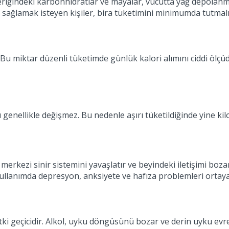
. İçeriğindeki karbonhidratlar ve mayalar, vücutta yağ depolanma
 sağlamak isteyen kişiler, bira tüketimini minimumda tutmalı
 Bu miktar düzenli tüketimde günlük kalori alımını ciddi ölçüde
anı genellikle değişmez. Bu nedenle aşırı tüketildiğinde yine k
ol, merkezi sinir sistemini yavaşlatır ve beyindeki iletişimi b
ullanımda depresyon, anksiyete ve hafıza problemleri ortaya 
u etki geçicidir. Alkol, uyku döngüsünü bozar ve derin uyku ev