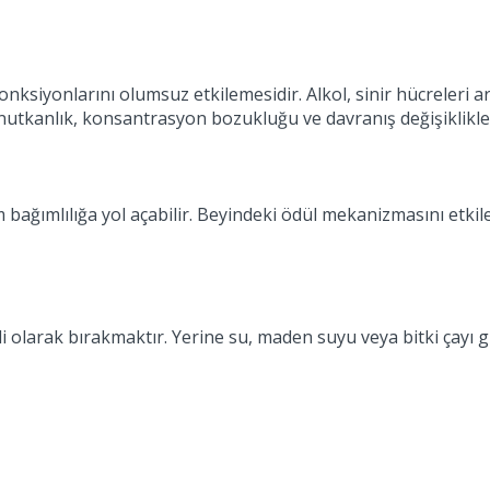
nksiyonlarını olumsuz etkilemesidir. Alkol, sinir hücreleri ara
utkanlık, konsantrasyon bozukluğu ve davranış değişiklikleri
m bağımlılığa yol açabilir. Beyindeki ödül mekanizmasını etki
i olarak bırakmaktır. Yerine su, maden suyu veya bitki çayı gib