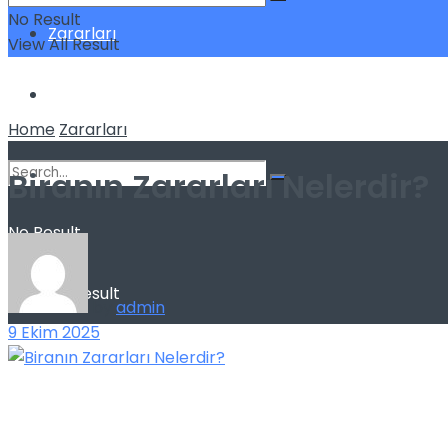
No Result
Zararları
View All Result
Sağlık
Home
Zararları
Biranın Zararları Nelerdir?
No Result
View All Result
by
admin
9 Ekim 2025