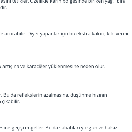
sını tetikler. Özellikle karın bölgesinde biriken yağ, “bira
dır.
 artırabilir. Diyet yapanlar için bu ekstra kalori, kilo verme
ilo artışına ve karaciğer yüklenmesine neden olur.
ozar. Bu da reflekslerin azalmasına, düşünme hızının
çıkabilir.
resine geçişi engeller. Bu da sabahları yorgun ve halsiz