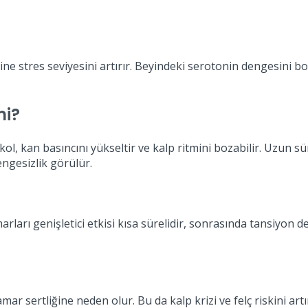
ne stres seviyesini artırır. Beyindeki serotonin dengesini b
mi?
 Alkol, kan basıncını yükseltir ve kalp ritmini bozabilir. Uzun s
engesizlik görülür.
marları genişletici etkisi kısa sürelidir, sonrasında tansiyon
mar sertliğine neden olur. Bu da kalp krizi ve felç riskini art