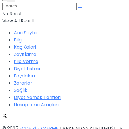
No Result
View All Result
Ana Sayfa
Bilgi
Kaç Kalori
Zayıflama
Kilo Verme
Diyet Listesi
Faydaları
Zararları
Sağlık
Diyet Yemek Tarifleri
Hesaplama Araçları
© 2025
EVDE KİLO VERME
TARAFINDAN KURULMUŞTUR -