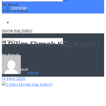
No Result
Zararları
View All Result
Sağlık
Home
Kaç Kalori
2 Dilim Ekmek Kaç Kalori?
No Result
View All Result
by
admin
14 Ekim 2025