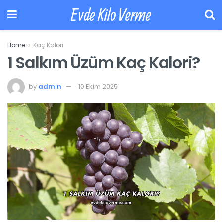
Evde Kilo Verme
Home
Kaç Kalori
1 Salkım Üzüm Kaç Kalori?
by
admin
10 Ekim 2025