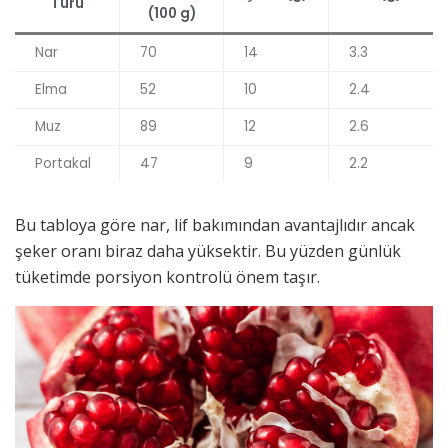
Türü
(100 g)
Nar
70
14
3.3
Elma
52
10
2.4
Muz
89
12
2.6
Portakal
47
9
2.2
Bu tabloya göre nar, lif bakımından avantajlıdır ancak
şeker oranı biraz daha yüksektir. Bu yüzden günlük
tüketimde porsiyon kontrolü önem taşır.