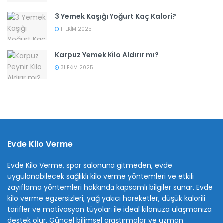
3 Yemek Kaşığı Yoğurt Kaç Kalori?
11 EKIM 2025
Karpuz Yemek Kilo Aldırır mı?
31 EKIM 2025
Evde Kilo Verme
Evde Kilo Verme, spor salonuna gitmeden, evde
uygulanabilecek sağlıklı kilo verme yöntemleri ve etkili
zayıflama yöntemleri hakkında kapsamlı bilgiler sunar. Evde
kilo verme egzersizleri, yağ yakıcı hareketler, düşük kalorili
tarifler ve motivasyon tüyoları ile ideal kilonuza ulaşmanıza
destek olur. Güncel bilimsel araştırmalar ve uzman