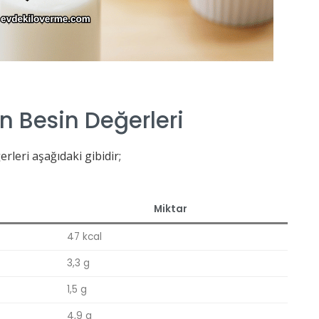
n Besin Değerleri
rleri aşağıdaki gibidir;
Miktar
47 kcal
3,3 g
1,5 g
4,9 g