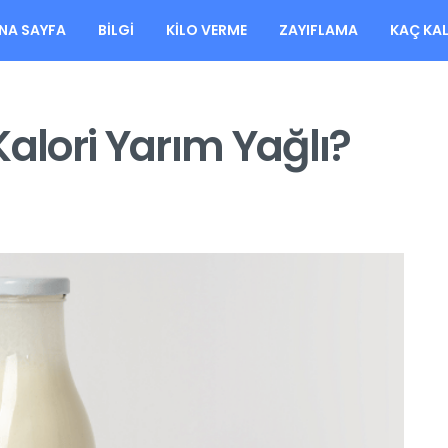
NA SAYFA
BILGI
KILO VERME
ZAYIFLAMA
KAÇ KA
Kalori Yarım Yağlı?