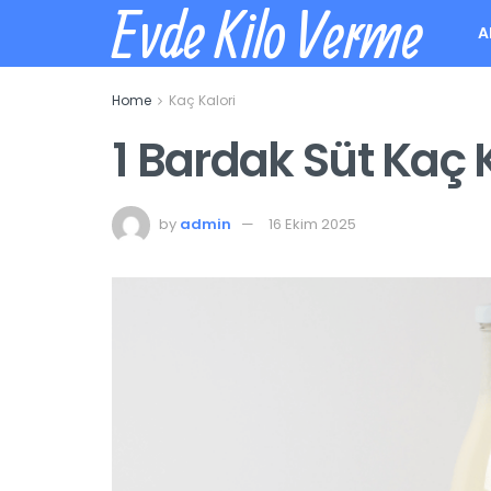
Evde Kilo Verme
A
Home
Kaç Kalori
1 Bardak Süt Kaç 
by
admin
16 Ekim 2025